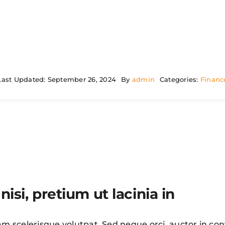
Last Updated: September 26, 2024
By
admin
Categories:
Financ
nisi, pretium ut lacinia in
iam scelerisque volutpat. Sed neque orci, auctor in conv