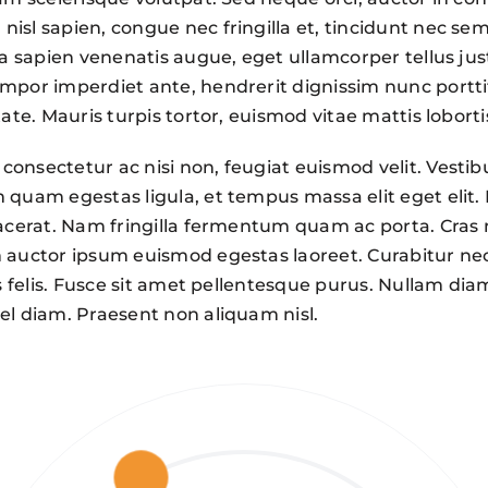
isl sapien, congue nec fringilla et, tincidunt nec sem
la sapien venenatis augue
, eget ullamcorper tellus jus
empor imperdiet ante, hendrerit dignissim nunc portt
tate. Mauris turpis tortor, euismod vitae mattis loborti
onsectetur ac nisi non, feugiat euismod velit. Vestib
m quam egestas ligula, et tempus massa elit eget eli
placerat. Nam fringilla fermentum quam ac porta. Cras 
 auctor ipsum euismod egestas laoreet. Curabitur nec 
sis felis. Fusce sit amet pellentesque purus. Nullam dia
el diam. Praesent non aliquam nisl.