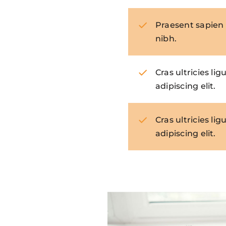
Praesent sapien 
nibh.
Cras ultricies l
adipiscing elit.
Cras ultricies l
adipiscing elit.