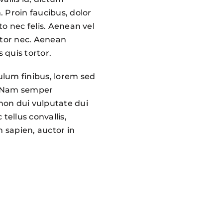
. Proin faucibus, dolor
to nec felis. Aenean vel
itor nec. Aenean
s quis tortor.
ulum finibus, lorem sed
t. Nam semper
non dui vulputate dui
tellus convallis,
m sapien, auctor in