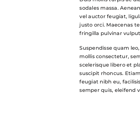
sodales massa. Aenean n
vel auctor feugiat,
ligu
justo orci. Maecenas t
fringilla pulvinar vulpu
Suspendisse quam leo, c
mollis consectetur, se
scelerisque libero et 
suscipit rhoncus. Etiam
feugiat nibh eu, facili
semper quis, eleifend v