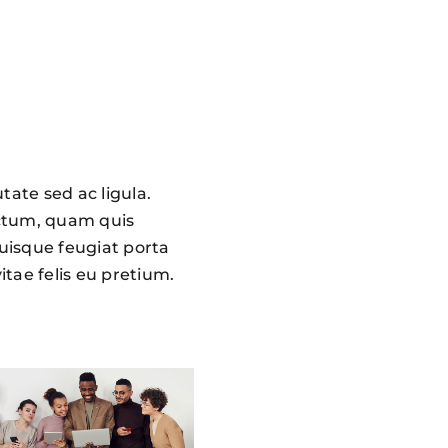
tate sed ac ligula.
ictum, quam quis
Quisque feugiat porta
tae felis eu pretium.