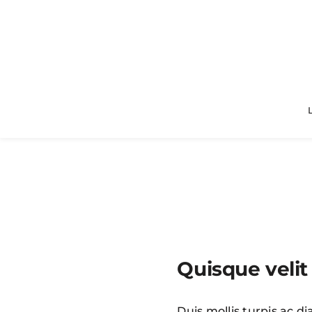
Quisque velit 
Duis mollis turpis ac d